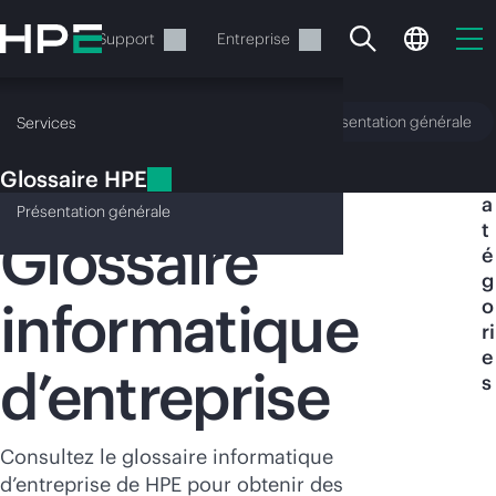
Accéder
au
Services
Support
Entreprise
contenu
principal
Glossaire HPE
Présentation générale
Services
Glossaire HPE
C
HPE
a
Présentation
générale
t
Glossaire
é
g
informatique
o
Votre panier est
ri
actuellement vide
e
d’entreprise
s
Rendez-vous dans la boutique HPE pour
découvrir, configurer et commander.
Consultez le glossaire informatique
d’entreprise de HPE pour obtenir des