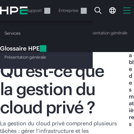
Accéder
au
Services
Support
Entreprise
contenu
principal
Glossaire HPE
Présentation générale
Services
Glossaire HPE
T
Solutions de gestion du cloud privé
a
Présentation
générale
bl
Qu’est-ce que
e
d
la gestion du
e
Votre panier est
s
actuellement vide
m
cloud privé ?
at
iè
Rendez-vous dans la boutique HPE pour
re
découvrir, configurer et commander.
La gestion du cloud privé comprend plusieurs
s
tâches : gérer l’infrastructure et les