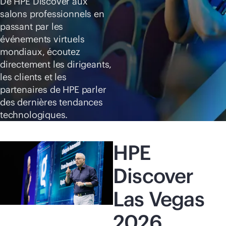
De HPE Discover aux
Acheter maintenant
salons professionnels en
passant par les
événements virtuels
mondiaux, écoutez
directement les dirigeants,
les clients et les
partenaires de HPE parler
des dernières tendances
technologiques.
HPE
Discover
Las Vegas
2026