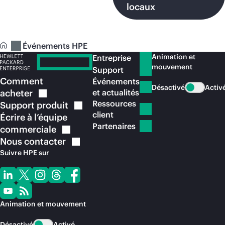
locaux
Événements HPE
Animation et
Entreprise
mouvement
Support
Comment
Événements
Désactivé
Activ
acheter
et actualités
Ressources
Support
produit
client
Écrire à l’équipe
Partenaires
commerciale
Nous
contacter
Suivre HPE sur
Animation et mouvement
Désactivé
Activé