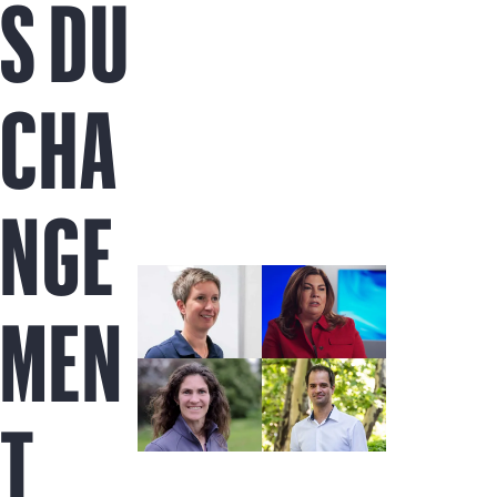
S DU
Acheter maintenant
CHA
NGE
MEN
T