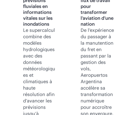
prévisions
flux de travail
fluviales en
pour
informations
transformer
vitales sur les
l’aviation d’une
inondations
nation
Le supercalcul
De l’expérience
combine des
du passager à
modèles
la manutention
hydrologiques
du fret en
avec des
passant par la
données
gestion des
météorologiqu
vols,
es et
Aeropuertos
climatiques à
Argentina
haute
accélère sa
résolution afin
transformation
d’avancer les
numérique
prévisions
pour accroître
jusqu’à
son envergure,