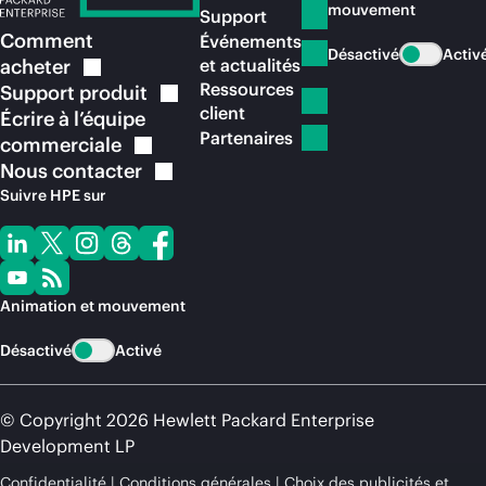
mouvement
Support
Comment
Événements
Désactivé
Activ
acheter
et actualités
Ressources
Support
produit
client
Écrire à l’équipe
Partenaires
commerciale
Nous
contacter
Suivre HPE sur
Animation et mouvement
Désactivé
Activé
© Copyright 2026 Hewlett Packard Enterprise
Development LP
Confidentialité
Conditions générales
Choix des publicités et