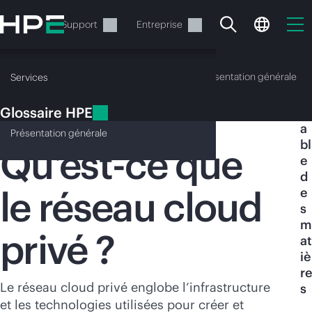
Accéder
au
Services
Support
Entreprise
contenu
principal
Glossaire HPE
Présentation générale
Services
Glossaire HPE
T
Réseau cloud privé
a
Présentation
générale
bl
Qu’est-ce que
e
d
le réseau cloud
e
Votre panier est
s
actuellement vide
m
privé ?
at
iè
Rendez-vous dans la boutique HPE pour
re
découvrir, configurer et commander.
Le réseau cloud privé englobe l’infrastructure
s
et les technologies utilisées pour créer et