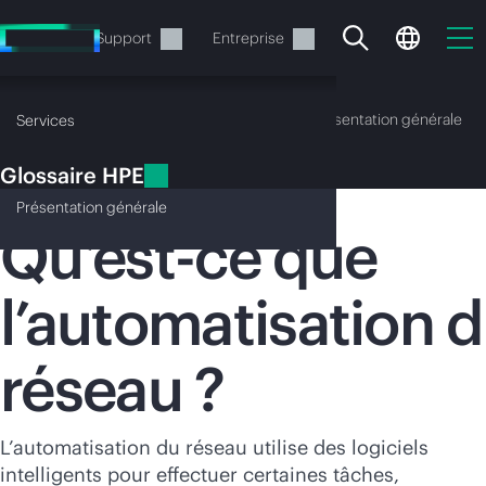
Accéder
au
Services
Support
Entreprise
contenu
principal
Glossaire HPE
Présentation générale
Services
Glossaire HPE
Automatisation du réseau
Présentation
générale
Qu’est-ce que
l’automatisation 
Votre panier est
actuellement vide
réseau ?
Rendez-vous dans la boutique HPE pour
découvrir, configurer et commander.
L’automatisation du réseau utilise des logiciels
intelligents pour effectuer certaines tâches,