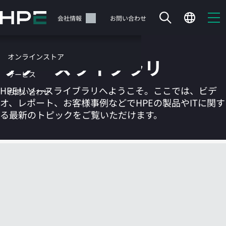
メ
イ
サポート
会社情報
お問い合わせ
ン
の
コ
オンラインストア
リソースライブラリ
ン
テ
サービス
ン
HPEリソースライブラリへようこそ。ここでは、ビデ
お問い合わせ
ツ
オ、レポート、お客様事例などでHPEの製品やITに関す
に
る最新のトピックをご覧いただけます。
ス
キ
ッ
カートは空です
プ
す
HPEストアで商品を検索、構成、注文できます。
る
今すぐ購入