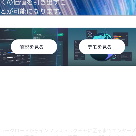
くの価値を引き出すこ
とが可能になります。
解説を見る
デモを見る
GreenLake
GreenLake
Intelligence: エージェ
Intelligenceの簡単な
ント型AIでITの耐障害
デモ
性と効率を向上
重要領域での深層インテリジェンス
ワークロードからインフラストラクチャに至るまでエンタープ