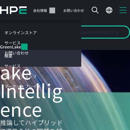
メ
イ
サポート
会社情報
お問い合わせ
ン
の
コ
GreenLakeの利用を開始する
GreenLake
マーケットプレイス
オンラインストア
ン
テ
GreenL
サービス
GreenLake
ン
お問い合わせ
ツ
概要
に
ake
サービス
ス
キ
インテリジェンス
Intellig
ッ
カートは空です
プ
マーケットプレイス
す
HPEストアで商品を検索、構成、注文できます。
ence
る
今すぐ購入
推論してハイブリッド