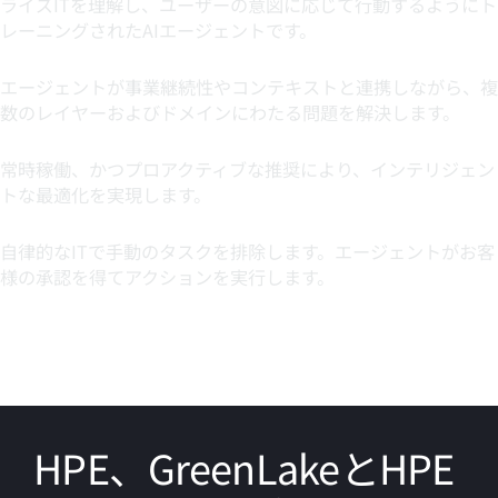
ライズITを理解し、ユーザーの意図に応じて行動するようにト
レーニングされたAIエージェントです。
サイロを解消する
エージェントが事業継続性やコンテキストと連携しながら、複
数のレイヤーおよびドメインにわたる問題を解決します。
お客様にチャンスをもたらす
常時稼働、かつプロアクティブな推奨により、インテリジェン
トな最適化を実現します。
答えるだけでなく、実行する
自律的なITで手動のタスクを排除します。エージェントがお客
様の承認を得てアクションを実行します。
HPE、GreenLakeとHPE