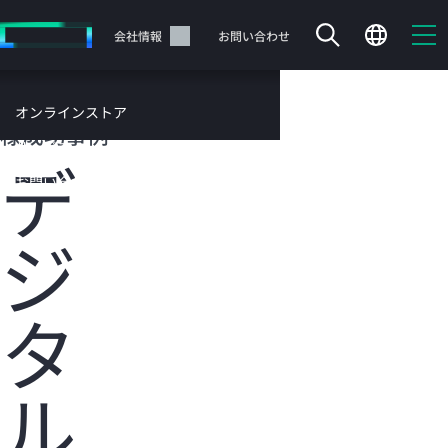
メ
イ
サポート
会社情報
お問い合わせ
ン
の
コ
HPEのお客
オンラインストア
ン
様成功事例
テ
サービス
デ
ン
お問い合わせ
ツ
に
ジ
ス
キ
ッ
カートは空です
プ
タ
す
HPEストアで商品を検索、構成、注文できます。
る
ル
今すぐ購入