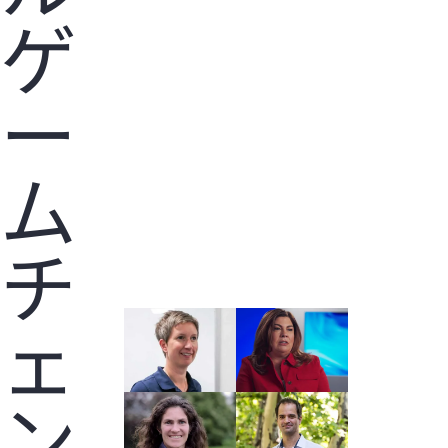
ゲ
ー
ム
チ
ェ
ン