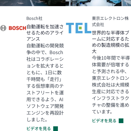
Bosch社
東京エレクトロン株
式会社
自動運転を加速さ
せるためのアライ
世界的な半導体ブ
アンス
ームに対応するた
めの製造規模の拡
自動運転の開発競
大
争の中で、Bosch
今後10年間で半導
社はコラボレーシ
体需要が倍増する
ョンを拡大すると
と予測される中、
ともに、1日に数
東京エレクトロン
千時間も「走行」
株式会社は大規模
する仮想車両のテ
生産に対応できる
ストフリートを運
インフラストラク
用できるよう、AI
チャの整備を進め
ソフトウェア開発
ています。
エンジンを再設計
しました。
ビデオを見る
ビデオを見る