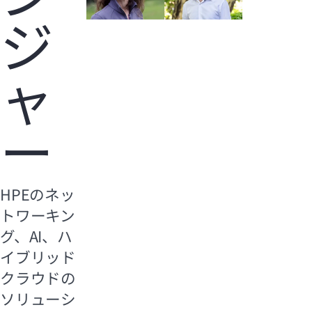
ジ
ャ
ー
HPEのネッ
トワーキン
グ、AI、ハ
イブリッド
クラウドの
ソリューシ