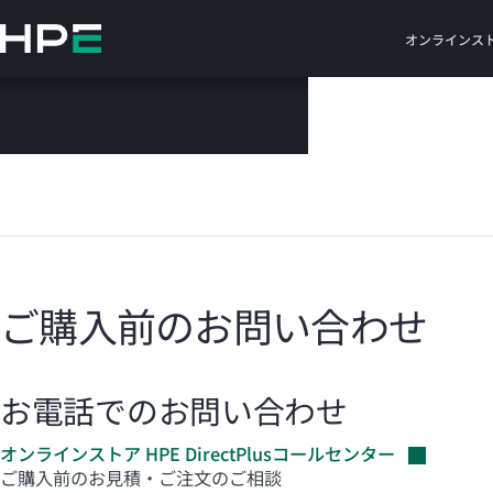
メ
イ
オンラインス
ン
の
お問い合わせ
コ
ン
テ
ン
ツ
に
ス
キ
ッ
ご購入前のお問い合わせ
プ
す
る
お電話でのお問い合わせ
オンラインストア HPE
DirectPlusコールセンター
ご購入前のお見積・ご注文のご相談