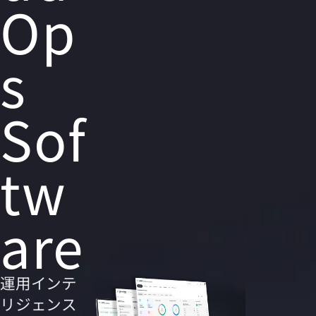
Op
s
Sof
tw
are
運用インテ
リジェンス