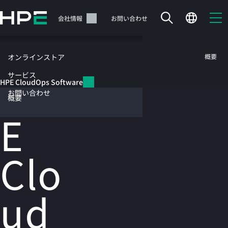
メ
イ
サポート
会社情報
お問い合わせ
ン
の
コ
HPE CloudOps Software
概要
オンラインストア
ン
HP
テ
サービス
HPE CloudOps Software
ン
お問い合わせ
ツ
概要
に
E
ス
キ
ッ
カートは空です
Clo
プ
す
HPEストアで商品を検索、構成、注文できます。
る
ud
今すぐ購入