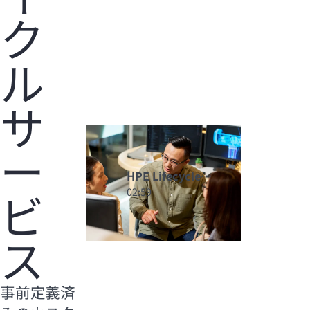
ク
ル
サ
ー
HPE Lifecycle
ビ
Servicesを利用して
02:59
あらゆる段階でテク
ノロジーの価値を最
ス
適化
事前定義済