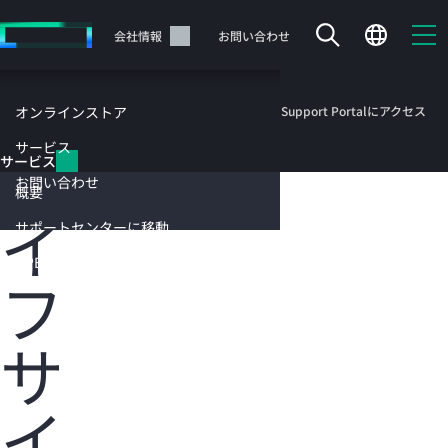
メ
イ
サポート
会社情報
お問い合わせ
ン
の
コ
サービ
サポートセンターに移動
HPE Networking Support Portalにアクセス
オンラインストア
ス
ン
テ
ラ
サービス
サービス
ン
お問い合わせ
ツ
概要
に
イ
サポートセンターに移動
ス
キ
HPE Networking Support
Portalに
フ
ッ
カートは空です
アクセス
プ
す
HPEストアで商品を検索、構成、注文できます。
サ
る
今すぐ購入
イ