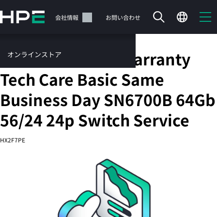
メ
イ
サポート
会社情報
お問い合わせ
ン
の
コ
HPE 1 Year Post Warranty
オンラインストア
ン
テ
サービス
Tech Care Basic Same
ン
お問い合わせ
ツ
Business Day SN6700B 64Gb
に
ス
56/24 24p Switch Service
キ
ッ
カートは空です
HX2F7PE
プ
す
HPEストアで商品を検索、構成、注文できます。
る
今すぐ購入