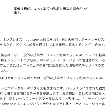
画像は構成によって実際の製品と異なる場合があり
ます。
品 (オンプレミス、as a service製品を含む) 向けの運用サポートサービスで
きるため、ビジネス成長を目指して本来業務に専念することができます
専門スタッフに直接連絡でき、一般的な技術ガイダンスも利用できるため、リス
ト機能、自動インシデントログ収集、HPEのモデレーターによって管理されて
ウェアまたはソフトウェアの専門知識を備えたHPEの技術リソースの
せん。
品の運用、管理およびセキュリティのための一般的な技術ガイダンスを利用でき
eには、HPEサービスポータルへのアクセスも含まれます。パーソナライズされ
ス、サポート契約に関する実用的なデータを提供します。お客様は、自社の環
ります。新しいセルフサービスツールにより、お客様は、サポートイン
are Serviceでは、エッジからクラウドまでを対象としたオペレーシ