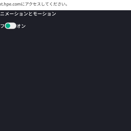
ght.hpe.comにアクセスしてください。
ニメーションとモーション
フ
オン