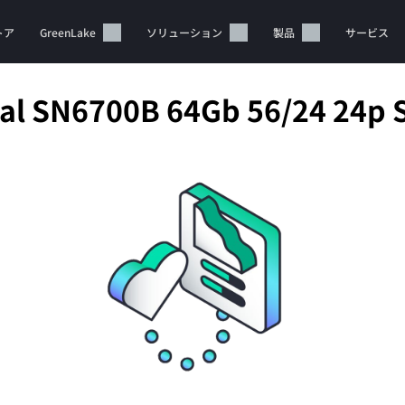
トア
GreenLake
ソリューション
製品
サービス
ial SN6700B 64Gb 56/24 24p 
カートは空です
HPEストアで商品を検索、構成、注文できます。
今すぐ購入