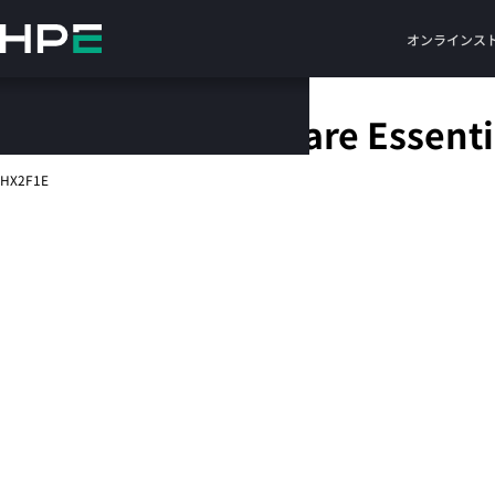
メ
イ
オンラインス
ン
の
コ
HPE 5 Year Tech Care Essent
ン
テ
HX2F1E
ン
ツ
に
ス
キ
ッ
プ
す
る