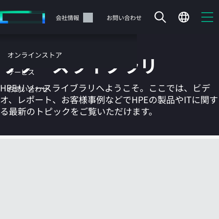
メ
イ
サポート
会社情報
お問い合わせ
ン
の
コ
オンラインストア
リソースライブラリ
ン
テ
サービス
ン
HPEリソースライブラリへようこそ。ここでは、ビデ
お問い合わせ
ツ
オ、レポート、お客様事例などでHPEの製品やITに関す
に
る最新のトピックをご覧いただけます。
ス
キ
ッ
カートは空です
プ
す
HPEストアで商品を検索、構成、注文できます。
る
今すぐ購入