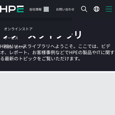
メ
イ
サポート
会社情報
お問い合わせ
ン
の
コ
オンラインストア
リソースライブラリ
ン
テ
サービス
ン
HPEリソースライブラリへようこそ。ここでは、ビデ
お問い合わせ
ツ
オ、レポート、お客様事例などでHPEの製品やITに関す
に
る最新のトピックをご覧いただけます。
ス
キ
ッ
カートは空です
プ
す
HPEストアで商品を検索、構成、注文できます。
る
今すぐ購入