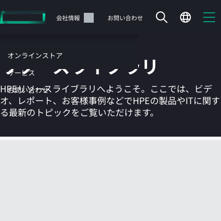
メ
イ
サポート
会社情報
お問い合わせ
ン
の
コ
オンラインストア
リソースライブラリ
ン
テ
サービス
ン
HPEリソースライブラリへようこそ。ここでは、ビデ
お問い合わせ
ツ
オ、レポート、お客様事例などでHPEの製品やITに関す
に
る最新のトピックをご覧いただけます。
ス
キ
ッ
カートは空です
プ
す
HPEストアで商品を検索、構成、注文できます。
る
今すぐ購入