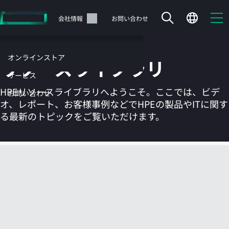
メ
イ
サポート
会社情報
お問い合わせ
ン
の
コ
オンラインストア
リソースライブラリ
ン
テ
サービス
ン
HPEリソースライブラリへようこそ。ここでは、ビデ
お問い合わせ
ツ
オ、レポート、お客様事例などでHPEの製品やITに関す
に
る最新のトピックをご覧いただけます。
ス
キ
ッ
カートは空です
プ
す
HPEストアで商品を検索、構成、注文できます。
る
今すぐ購入