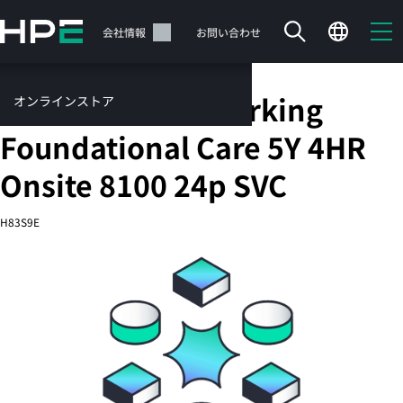
メ
イ
サポート
会社情報
お問い合わせ
ン
の
コ
HPE Aruba Networking
オンラインストア
ン
テ
サービス
Foundational Care 5Y 4HR
ン
お問い合わせ
ツ
Onsite 8100 24p SVC
に
ス
H83S9E
キ
ッ
カートは空です
プ
す
HPEストアで商品を検索、構成、注文できます。
る
今すぐ購入