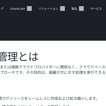
トア
GreenLake
ソリューション
製品
サービス
管理とは
カートは空です
または複数クラウドプロバイダーに関係なく、クラウドベース
プローチです。その目的は、組織が次に示す処理を実行できる
HPEストアで商品を検索、構成、注文できます。
今すぐ購入
境でITリソースをシームレスに作成および拡大縮小します。