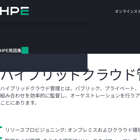
メ
イ
オンラインス
ン
の
コ
HPE用語集
ン
テ
HPE用語集
ン
ハイブリッドクラウド管理
ツ
に
ハイブリッドクラウド
ス
キ
ッ
ハイブリッドクラウド管理とは、パブリック、プライベート、
プ
組み合わせを効率的に監督し、オーケストレーションを行うア
す
ことにあります。
る
リソースプロビジョニング: オンプレミスおよびクラウド環