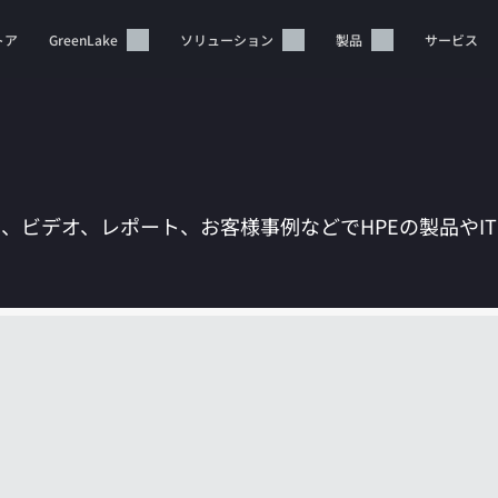
トア
GreenLake
ソリューション
製品
サービス
は、ビデオ、レポート、お客様事例などでHPEの製品やI
カートは空です
HPEストアで商品を検索、構成、注文できます。
今すぐ購入