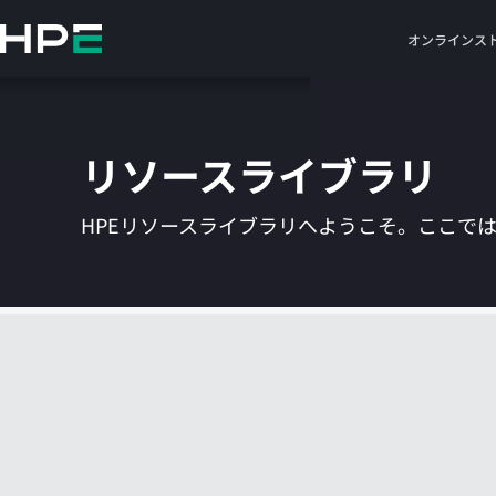
メ
イ
オンラインス
ン
の
コ
ン
リソースライブラリ
テ
ン
ツ
HPEリソースライブラリへようこそ。ここで
に
ス
キ
ッ
プ
す
る