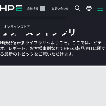
メ
イ
サポート
会社情報
お問い合わせ
ン
の
コ
オンラインストア
リソースライブラリ
ン
テ
サービス
ン
HPEリソースライブラリへようこそ。ここでは、ビデ
お問い合わせ
ツ
オ、レポート、お客様事例などでHPEの製品やITに関す
に
る最新のトピックをご覧いただけます。
ス
キ
ッ
カートは空です
プ
す
HPEストアで商品を検索、構成、注文できます。
る
今すぐ購入