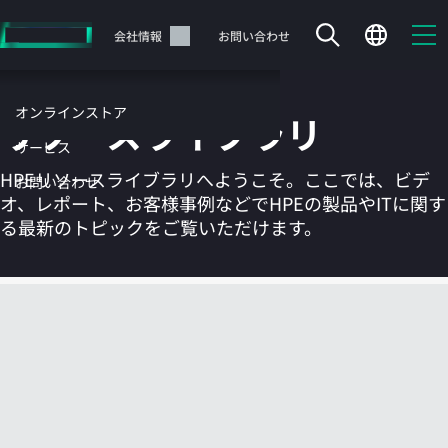
メ
イ
サポート
会社情報
お問い合わせ
ン
の
コ
オンラインストア
リソースライブラリ
ン
テ
サービス
ン
HPEリソースライブラリへようこそ。ここでは、ビデ
お問い合わせ
ツ
オ、レポート、お客様事例などでHPEの製品やITに関す
に
る最新のトピックをご覧いただけます。
ス
キ
ッ
カートは空です
プ
す
HPEストアで商品を検索、構成、注文できます。
る
今すぐ購入