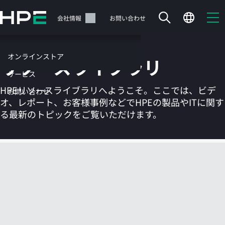
メ
イ
サポート
会社情報
お問い合わせ
ン
の
コ
オンラインストア
リソースライブラリ
ン
テ
サービス
ン
HPEリソースライブラリへようこそ。ここでは、ビデ
お問い合わせ
ツ
オ、レポート、お客様事例などでHPEの製品やITに関す
に
る最新のトピックをご覧いただけます。
ス
キ
ッ
カートは空です
プ
す
HPEストアで商品を検索、構成、注文できます。
る
今すぐ購入