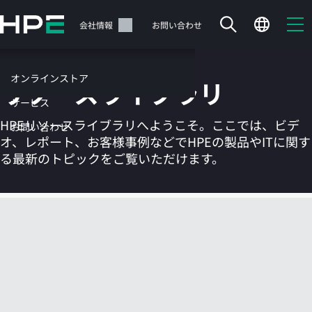
メ
イ
サポート
会社情報
お問い合わせ
ン
の
コ
オンラインストア
リソースライブラリ
ン
テ
サービス
ン
HPEリソースライブラリへようこそ。ここでは、ビデ
お問い合わせ
ツ
オ、レポート、お客様事例などでHPEの製品やITに関す
に
る最新のトピックをご覧いただけます。
ス
キ
ッ
カートは空です
プ
す
HPEストアで商品を検索、構成、注文できます。
る
今すぐ購入