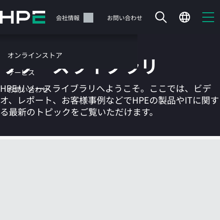
メ
イ
サポート
会社情報
お問い合わせ
ン
の
コ
オンラインストア
リソースライブラリ
ン
テ
サービス
ン
HPEリソースライブラリへようこそ。ここでは、ビデ
お問い合わせ
ツ
オ、レポート、お客様事例などでHPEの製品やITに関す
に
る最新のトピックをご覧いただけます。
ス
キ
ッ
カートは空です
プ
す
HPEストアで商品を検索、構成、注文できます。
る
今すぐ購入