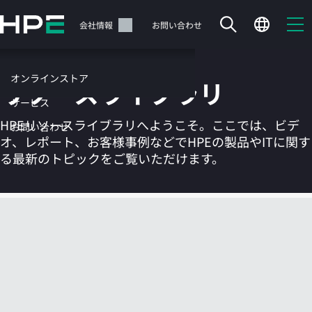
メ
イ
サポート
会社情報
お問い合わせ
ン
の
コ
オンラインストア
リソースライブラリ
ン
テ
サービス
ン
HPEリソースライブラリへようこそ。ここでは、ビデ
お問い合わせ
ツ
オ、レポート、お客様事例などでHPEの製品やITに関す
に
る最新のトピックをご覧いただけます。
ス
キ
ッ
カートは空です
プ
す
HPEストアで商品を検索、構成、注文できます。
る
今すぐ購入