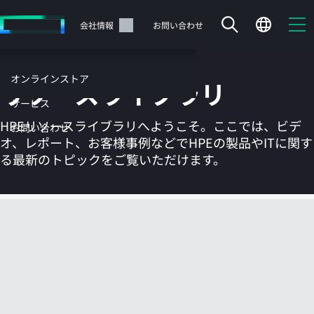
メ
イ
サポート
会社情報
お問い合わせ
ン
の
コ
オンラインストア
リソースライブラリ
ン
テ
サービス
ン
HPEリソースライブラリへようこそ。ここでは、ビデ
お問い合わせ
ツ
オ、レポート、お客様事例などでHPEの製品やITに関す
に
る最新のトピックをご覧いただけます。
ス
キ
ッ
カートは空です
プ
す
HPEストアで商品を検索、構成、注文できます。
る
今すぐ購入