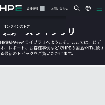
メ
イ
サポート
会社情報
お問い合わせ
ン
の
コ
オンラインストア
リソースライブラリ
ン
テ
サービス
ン
HPEリソースライブラリへようこそ。ここでは、ビデ
お問い合わせ
ツ
オ、レポート、お客様事例などでHPEの製品やITに関す
に
る最新のトピックをご覧いただけます。
ス
キ
ッ
カートは空です
プ
す
HPEストアで商品を検索、構成、注文できます。
る
今すぐ購入