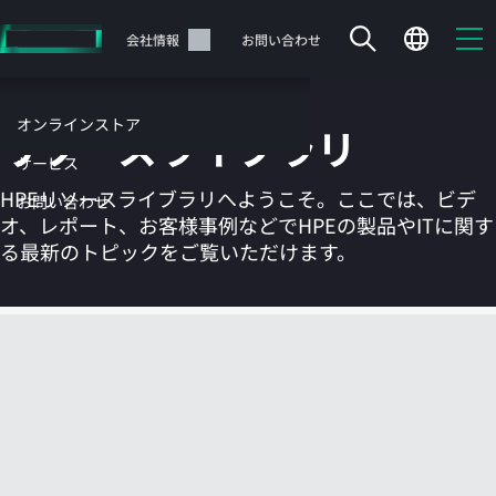
メ
イ
サポート
会社情報
お問い合わせ
ン
の
コ
オンラインストア
リソースライブラリ
ン
テ
サービス
ン
HPEリソースライブラリへようこそ。ここでは、ビデ
お問い合わせ
ツ
オ、レポート、お客様事例などでHPEの製品やITに関す
に
る最新のトピックをご覧いただけます。
ス
キ
ッ
カートは空です
プ
す
HPEストアで商品を検索、構成、注文できます。
る
今すぐ購入