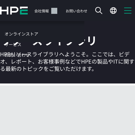
メ
イ
サポート
会社情報
お問い合わせ
ン
の
コ
オンラインストア
リソースライブラリ
ン
テ
サービス
ン
HPEリソースライブラリへようこそ。ここでは、ビデ
お問い合わせ
ツ
オ、レポート、お客様事例などでHPEの製品やITに関す
に
る最新のトピックをご覧いただけます。
ス
キ
ッ
カートは空です
プ
す
HPEストアで商品を検索、構成、注文できます。
る
今すぐ購入