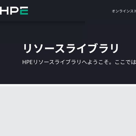
メ
イ
オンラインス
ン
の
コ
ン
リソースライブラリ
テ
ン
ツ
HPEリソースライブラリへようこそ。ここで
に
ス
キ
ッ
プ
す
る