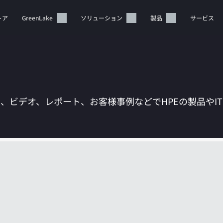
トア
GreenLake
ソリューション
製品
サービス
は、ビデオ、レポート、お客様事例などでHPEの製品やI
カートは空です
HPEストアで商品を検索、構成、注文できます。
今すぐ購入