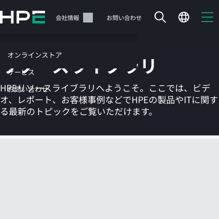
メ
イ
サポート
会社情報
お問い合わせ
ン
の
コ
オンラインストア
リソースライブラリ
ン
テ
サービス
ン
HPEリソースライブラリへようこそ。ここでは、ビデ
お問い合わせ
ツ
オ、レポート、お客様事例などでHPEの製品やITに関す
に
る最新のトピックをご覧いただけます。
ス
キ
ッ
カートは空です
プ
す
HPEストアで商品を検索、構成、注文できます。
る
今すぐ購入