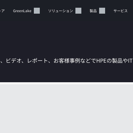
トア
GreenLake
ソリューション
製品
サービス
は、ビデオ、レポート、お客様事例などでHPEの製品やI
カートは空です
HPEストアで商品を検索、構成、注文できます。
今すぐ購入