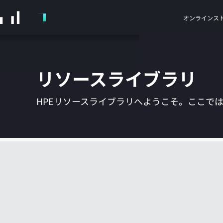
メ
イ
オンラインス
ン
の
コ
ン
リソースライブラリ
テ
ン
ツ
HPEリソースライブラリへようこそ。ここで
に
ス
キ
ッ
プ
す
る