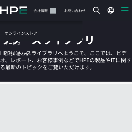
メ
イ
サポート
会社情報
お問い合わせ
ン
の
コ
オンラインストア
リソースライブラリ
ン
テ
サービス
ン
HPEリソースライブラリへようこそ。ここでは、ビデ
お問い合わせ
ツ
オ、レポート、お客様事例などでHPEの製品やITに関す
に
る最新のトピックをご覧いただけます。
ス
キ
ッ
カートは空です
プ
す
HPEストアで商品を検索、構成、注文できます。
る
今すぐ購入