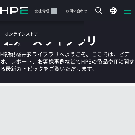
メ
イ
サポート
会社情報
お問い合わせ
ン
の
コ
オンラインストア
リソースライブラリ
ン
テ
サービス
ン
HPEリソースライブラリへようこそ。ここでは、ビデ
お問い合わせ
ツ
オ、レポート、お客様事例などでHPEの製品やITに関す
に
る最新のトピックをご覧いただけます。
ス
キ
ッ
カートは空です
プ
す
HPEストアで商品を検索、構成、注文できます。
る
今すぐ購入