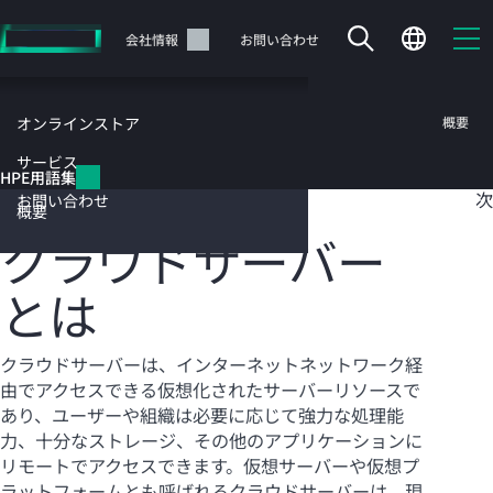
メ
イ
サポート
会社情報
お問い合わせ
ン
の
コ
HPE用語集
概要
オンラインストア
ン
テ
サービス
目
HPE用語集
ン
クラウドサーバー
次
お問い合わせ
ツ
概要
に
クラウドサーバー
ス
キ
とは
ッ
カートは空です
プ
す
HPEストアで商品を検索、構成、注文できます。
クラウドサーバーは、インターネットネットワーク経
る
由でアクセスできる仮想化されたサーバーリソースで
あり、ユーザーや組織は必要に応じて強力な処理能
今すぐ購入
力、十分なストレージ、その他のアプリケーションに
リモートでアクセスできます。仮想サーバーや仮想プ
ラットフォームとも呼ばれるクラウドサーバーは、現