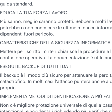
guida standard.
EDUCA LA TUA FORZA LAVORO
Più sanno, meglio saranno protetti. Sebbene molti lav
potrebbero non conoscere le ultime minacce informat
dipendenti fuori pericolo.
CARATTERISTICHE DELLA SICUREZZA INFORMATICA
Mettere per iscritto i criteri chiarisce le procedure e 
confusione operativa. La documentazione è utile anche p
ESEGUI IL BACKUP DI TUTTI I DATI
Il backup è il modo più sicuro per attenuare la perdita
catastrofico. In molti casi l’attacco punterà anche a
proprie.
IMPLEMENTA METODI DI IDENTIFICAZIONE A PIÙ FAT
Non c'è migliore protezione universale di quella basat
intenzionali e accidentali richiedendo più verifiche p