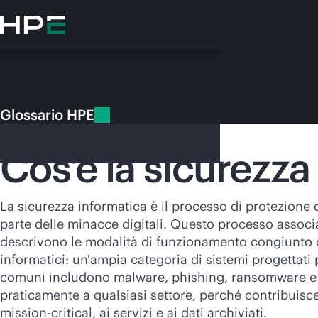
Passa
al
contenuto
principale
Glossario HPE
Glossario HPE
Sicurezza informatica
Cos’è la sicurezza
La sicurezza informatica è il processo di protezione d
parte delle minacce digitali. Questo processo associa s
V
descrivono le modalità di funzionamento congiunto di
informatici: un'ampia categoria di sistemi progettati 
comuni includono malware, phishing, ransomware e at
praticamente a qualsiasi settore, perché contribuisce 
mission-critical
, ai servizi e ai dati archiviati.