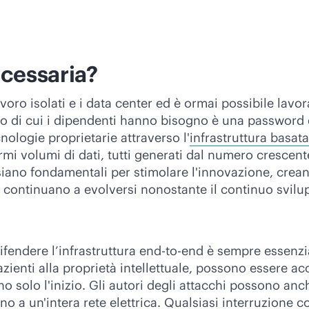
ecessaria?
avoro isolati e i data center ed è ormai possibile lav
o di cui i dipendenti hanno bisogno è una password 
nologie proprietarie attraverso l'
infrastruttura basat
 volumi di dati, tutti generati dal numero crescente 
 siano fondamentali per stimolare l'innovazione, crea
e continuano a evolversi nonostante il continuo svil
difendere l’infrastruttura
end-to-end
è sempre essenzial
pazienti alla proprietà intellettuale, possono essere a
no solo l'inizio. Gli autori degli attacchi possono an
no a un'intera rete elettrica. Qualsiasi interruzione 