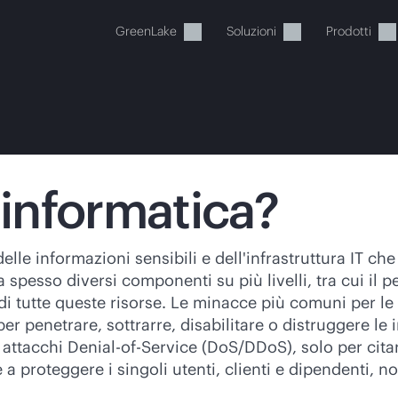
GreenLake
Soluzioni
Prodotti
 informatica?
Il carrello è attualmente vuot
elle informazioni sensibili e dell'infrastruttura IT ch
pesso diversi componenti su più livelli, tra cui il per
ai al negozio HPE per sfogliare, configurare e ordinar
 tutte queste risorse. Le minacce più comuni per le 
per penetrare, sottrarre, disabilitare o distruggere l
tacchi Denial-of-Service (DoS/DDoS), solo per citarn
Acquista ora
a proteggere i singoli utenti, clienti e dipendenti, n