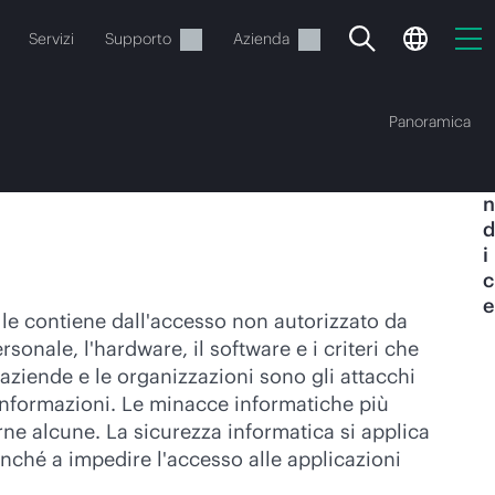
Servizi
Supporto
Azienda
Panoramica
I
n
d
i
c
e
o
e le contiene dall'accesso non autorizzato da
sonale, l'hardware, il software e i criteri che
e.
aziende e le organizzazioni sono gli attacchi
e informazioni. Le minacce informatiche più
e alcune. La sicurezza informatica si applica
onché a impedire l'accesso alle applicazioni