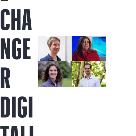
Acquista ora
CHA
NGE
R
DIGI