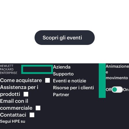
fluida e connettività sicura.
ges
pr
ris
Scopri gli eventi
Animazione
Azienda
e
Supporto
movimento
Come
acquistare
Eventi e notizie
Assistenza per i
Risorse per i clienti
Off
On
prodotti
Partner
Email con il
commerciale
Contattaci
Segui HPE su