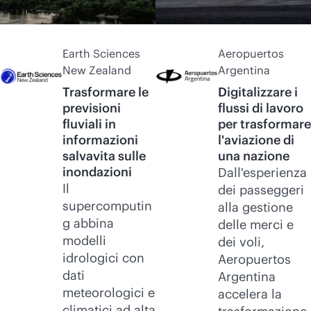
Earth Sciences
Aeropuertos
New Zealand
Argentina
Trasformare le
Digitalizzare i
previsioni
flussi di lavoro
fluviali in
per trasformare
informazioni
l'aviazione di
salvavita sulle
una nazione
inondazioni
Dall'esperienza
Il
dei passeggeri
supercomputin
alla gestione
g abbina
delle merci e
modelli
dei voli,
idrologici con
Aeropuertos
dati
Argentina
meteorologici e
accelera la
climatici ad alta