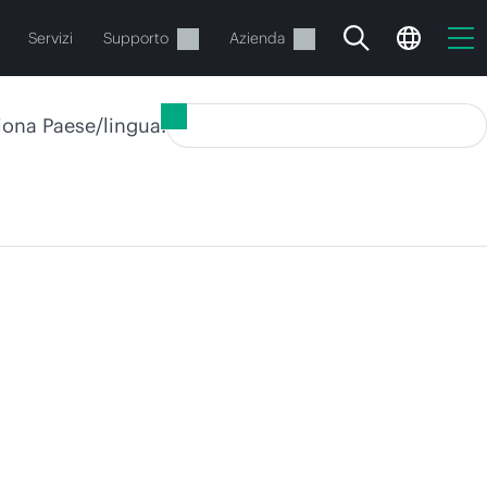
Servizi
Supporto
Azienda
iona Paese/lingua:
o
e.