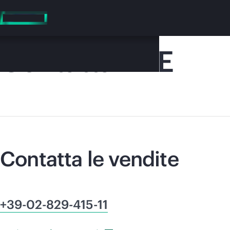
Passa
al
contenuto
principale
Contatta HPE
Contatta le vendite
V
+39-02-829-415-11