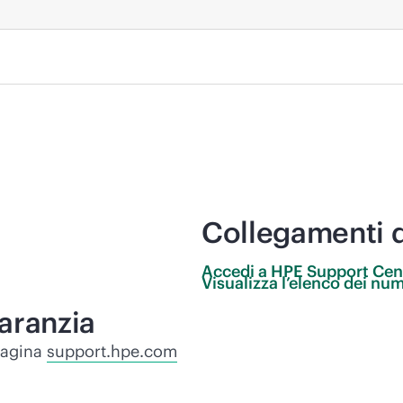
Collegamenti 
Accedi a HPE Support
Cen
Visualizza l’elenco dei num
garanzia
 pagina
support.hpe.com