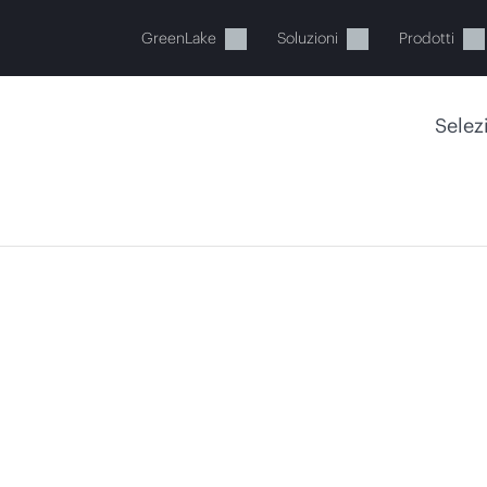
GreenLake
Soluzioni
Prodotti
Selez
Il carrello è attualmente vuot
ai al negozio HPE per sfogliare, configurare e ordinar
Acquista ora