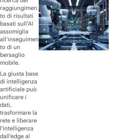
ricerca del
raggiungimen
to di risultati
basati sull'AI
Trasforma le
assomiglia
ambizioni AI in
all’inseguimen
realtà
to di un
bersaglio
mobile.
La giusta base
di intelligenza
artificiale può
unificare i
dati,
trasformare la
rete e liberare
l'intelligenza
dall'edge al