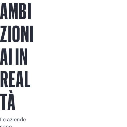
AMBI
Acquista ora
ZIONI
AI IN
REAL
TÀ
Le aziende
sono