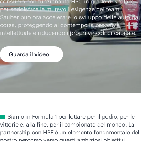
consumo con funzionalità HPC in grado di scalare
per soddisfare le mutevoli esigenze del team,
Sauber può ora accelerare lo sviluppo delle auto da
corsa, proteggendo al contempo la proprietà
intellettuale e riducendo i propri vincoli di capitale.
Guarda il video
Siamo in Formula 1 per lottare per il podio, per le
vittorie e, alla fine, per il campionato del mondo. La
partnership con HPE è un elemento fondamentale del
nostro percorso verso questi ambiziosi obiettivi.