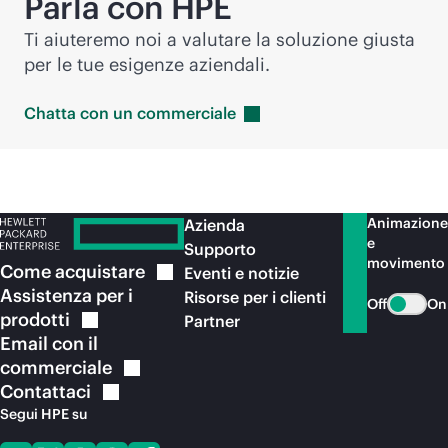
Parla con HPE
Ti aiuteremo noi a valutare la soluzione giusta
per le tue esigenze aziendali.
Chatta con un
commerciale
Animazione
Azienda
e
Supporto
movimento
Come
acquistare
Eventi e notizie
Assistenza per i
Risorse per i clienti
Off
On
prodotti
Partner
Email con il
commerciale
Contattaci
Segui HPE su