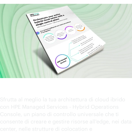
Hybrid Operations Console: utilizzare
l'AI per offrire un servizio eccellente
Sfrutta al meglio la tua architettura di cloud ibrido
con HPE Managed Services - Hybrid Operations
Console, un piano di controllo universale che ti
consente di creare e gestire risorse all'edge, nei data
center, nelle strutture di colocation e