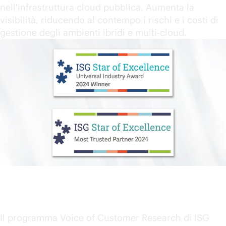
nell'infrastruttura cloud pubblica. Aumenta la
visibilità, riducendo al contempo i rischi e i costi di
gestione degli ambienti ibridi e
multi-cloud
.
HPE vince due premi ISG Star of
Excellence: "Universal Industry Award"
e "Most Trusted Partner"
Il programma Voice of Customer Research di ISG