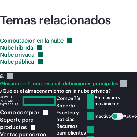
Temas relacionados
Computación en la
nube
Nube
híbrida
Nube
privada
Nube
pública
Glosario de TI empresarial: definiciones principales
¿Qué es el almacenamiento en la nube privada?
Animación y
Compañía
movimiento
Soporte
Cómo
comprar
Eventos y
Inactivo
Activo
Soporte para
noticias
Recursos
productos
para clientes
Ventas por correo