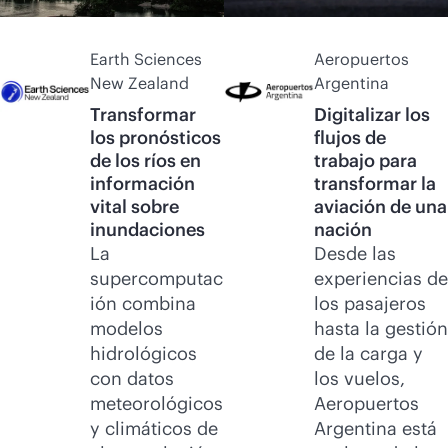
Earth Sciences
Aeropuertos
New Zealand
Argentina
Transformar
Digitalizar los
los pronósticos
flujos de
de los ríos en
trabajo para
información
transformar la
vital sobre
aviación de una
inundaciones
nación
La
Desde las
supercomputac
experiencias de
ión combina
los pasajeros
modelos
hasta la gestión
hidrológicos
de la carga y
con datos
los vuelos,
meteorológicos
Aeropuertos
y climáticos de
Argentina está