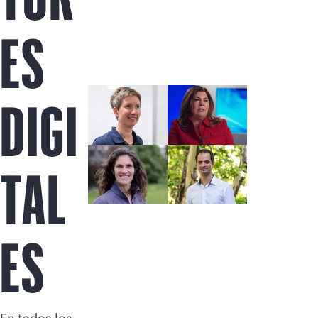
Comprar ahora
ES
DIGI
TAL
ES