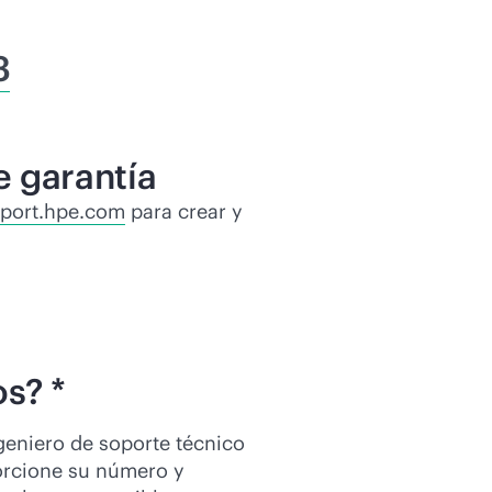
3
e garantía
port.hpe.com
para crear y
s? *
geniero de soporte técnico
porcione su número y