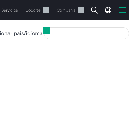
Servicios
Soporte
Compañía
ionar país/idioma:
vacía
 realizar el pedido.