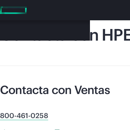
Saltar
al
contenido
principal
Contacta con HP
En e
Contacta con Ventas
Dirígete a la tiend
800-461-0258