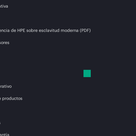
tiva
encia de HPE sobre esclavitud moderna (PDF)
sores
rativo
e productos
s
antía