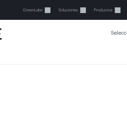
GreenLake
Soluciones
Productos
E
Selecc
stos momentos, tu cesta está 
a de HPE para encontrar lo que buscas, configurarlo y
Comprar ahora