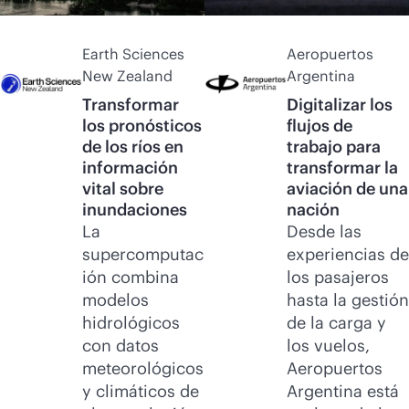
Earth Sciences
Aeropuertos
New Zealand
Argentina
Transformar
Digitalizar los
los pronósticos
flujos de
de los ríos en
trabajo para
información
transformar la
vital sobre
aviación de una
inundaciones
nación
La
Desde las
supercomputac
experiencias de
ión combina
los pasajeros
modelos
hasta la gestión
hidrológicos
de la carga y
con datos
los vuelos,
meteorológicos
Aeropuertos
y climáticos de
Argentina está