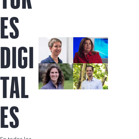
Comprar ahora
ES
DIGI
TAL
ES