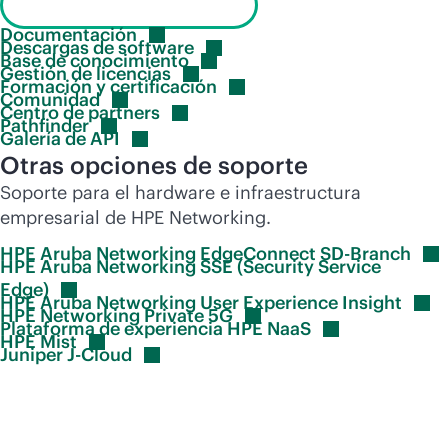
Visita el portal de soporte
Documentación
Descargas de
software
Base de
conocimiento
Gestión de
licencias
Formación y
certificación
Comunidad
Centro de
partners
Pathfinder
Galería de
API
Otras opciones de soporte
Soporte para el hardware e infraestructura
empresarial de HPE Networking.
HPE Aruba Networking EdgeConnect
SD-Branch
HPE Aruba Networking SSE (Security Service
Edge)
HPE Aruba Networking User Experience
Insight
HPE Networking Private
5G
Plataforma de experiencia HPE
NaaS
HPE
Mist
Juniper
J-Cloud