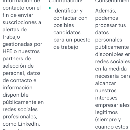
Información de
Contratación:
Consentimien
contacto con el
identificar y
Además,
fin de enviar
contactar con
podemos
suscripciones a
posibles
procesar tus
alertas de
candidatos
datos
trabajo
para un puesto
personales
gestionadas por
de trabajo
públicamente
HPE o nuestros
disponibles e
partners de
redes sociales
selección de
en la medida
personal; datos
necesaria par
de contacto e
alcanzar
información
nuestros
disponible
intereses
públicamente en
empresariales
redes sociales
legítimos
profesionales,
(siempre y
como LinkedIn.
cuando estos