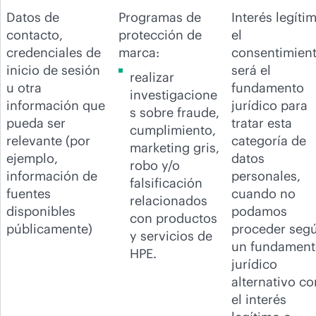
Datos de
Programas de
Interés legíti
contacto,
protección de
el
credenciales de
marca:
consentimien
inicio de sesión
será el
realizar
u otra
fundamento
investigacione
información que
jurídico para
s sobre fraude,
pueda ser
tratar esta
cumplimiento,
relevante (por
categoría de
marketing gris,
ejemplo,
datos
robo y/o
información de
personales,
falsificación
fuentes
cuando no
relacionados
disponibles
podamos
con productos
públicamente)
proceder seg
y servicios de
un fundament
HPE.
jurídico
alternativo c
el interés