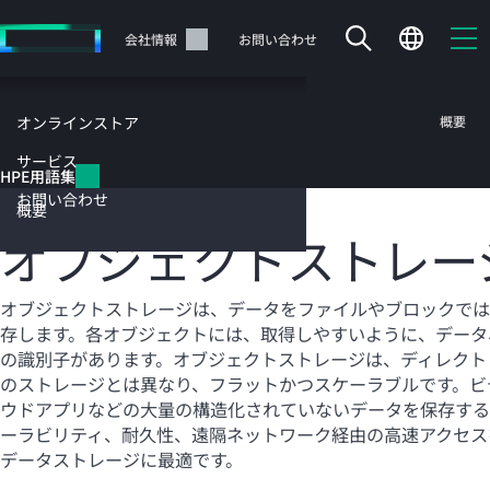
メ
イ
サポート
会社情報
お問い合わせ
ン
の
コ
HPE用語集
概要
オンラインストア
ン
テ
サービス
HPE用語集
ン
オブジェクトストレージ
お問い合わせ
ツ
概要
に
オブジェクトストレー
ス
キ
ッ
カートは空です
オブジェクトストレージは、データをファイルやブロックでは
プ
存します。各オブジェクトには、取得しやすいように、データ
す
HPEストアで商品を検索、構成、注文できます。
の識別子があります。オブジェクトストレージは、ディレクト
る
のストレージとは異なり、フラットかつスケーラブルです。ビ
ウドアプリなどの大量の構造化されていないデータを保存する
今すぐ購入
ーラビリティ、耐久性、遠隔ネットワーク経由の高速アクセス
データストレージに最適です。