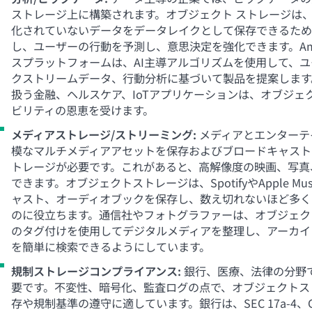
ストレージ上に構築されます。オブジェクト ストレージは
化されていないデータをデータレイクとして保存できるため
し、ユーザーの行動を予測し、意思決定を強化できます。Ama
スプラットフォームは、AI主導アルゴリズムを使用して、
クストリームデータ、行動分析に基づいて製品を提案します
扱う金融、ヘルスケア、IoTアプリケーションは、オブジェ
ビリティの恩恵を受けます。
メディアストレージ/ストリーミング:
メディアとエンターテ
模なマルチメディアアセットを保存およびブロードキャスト
トレージが必要です。これがあると、高解像度の映画、写真
できます。オブジェクトストレージは、SpotifyやApple M
ャスト、オーディオブックを保存し、数え切れないほど多く
のに役立ちます。通信社やフォトグラファーは、オブジェク
のタグ付けを使用してデジタルメディアを整理し、アーカイ
を簡単に検索できるようにしています。
規制ストレージコンプライアンス:
銀行、医療、法律の分野
要です。不変性、暗号化、監査ログの点で、オブジェクトス
存や規制基準の遵守に適しています。銀行は、SEC 17a-4、G