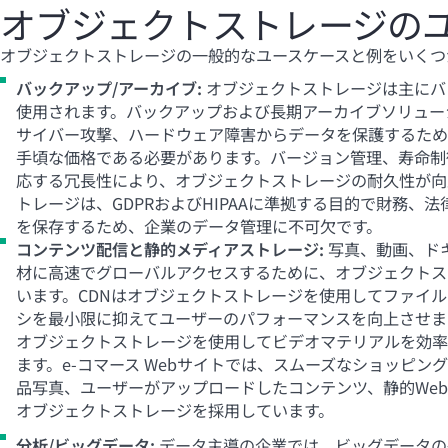
オブジェクトストレージの
オブジェクトストレージの一般的なユースケースと例をいくつ
バックアップ/アーカイブ:
オブジェクトストレージは主にバ
使用されます。バックアップおよび長期アーカイブソリュー
サイバー攻撃、ハードウェア障害からデータを保護するため
手頃な価格である必要があります。バージョン管理、寿命制
応する冗長性により、オブジェクトストレージの耐久性が向
トレージは、GDPRおよびHIPAAに準拠する目的で財務、
を保存するため、企業のデータ管理に不可欠です。
コンテンツ配信と静的メディアストレージ:
写真、動画、ド
材に高速でグローバルアクセスするために、オブジェクトス
います。CDNはオブジェクトストレージを使用してファイ
シを最小限に抑えてユーザーのパフォーマンスを向上させます。Ne
オブジェクトストレージを使用してビデオマテリアルを効率
ます。e-コマース Webサイトでは、スムーズなショッピン
品写真、ユーザーがアップロードしたコンテンツ、静的We
オブジェクトストレージを採用しています。
分析/ビッグデータ:
データ主導の企業では、ビッグデータの